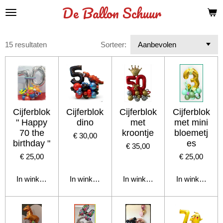
De Ballon Schuur
Ga
direct
naar
de
15 resultaten
Sorteer:
hoofdinhoud
Cijferblok
Cijferblok
Cijferblok
Cijferblok
" Happy
dino
met
met mini
70 the
kroontje
bloemetj
€ 30,00
birthday "
es
€ 35,00
€ 25,00
€ 25,00
In winkelwagen
In winkelwagen
In winkelwagen
In winkelwage