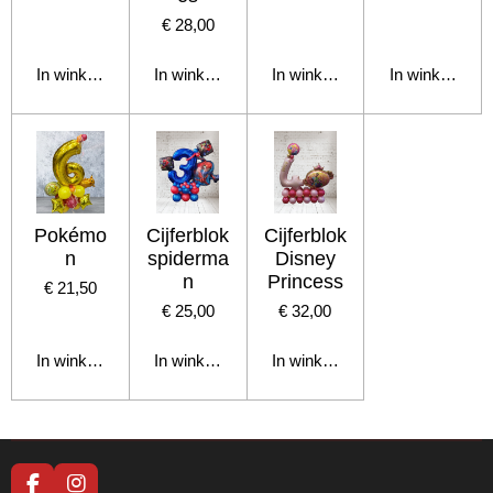
€ 28,00
In winkelwagen
In winkelwagen
In winkelwagen
In winkelwage
Pokémo
Cijferblok
Cijferblok
n
spiderma
Disney
n
Princess
€ 21,50
€ 25,00
€ 32,00
In winkelwagen
In winkelwagen
In winkelwagen
F
I