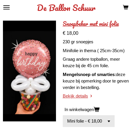
De Ballon Schuur
Ga
direct
naar
Snoepbeker met mini folie
de
hoofdinhoud
€ 18,00
230 gr snoepjes
Minifolie in thema ( 25cm-35cm)
Graag andere topballon, meer
keuze bij de 45 cm folie.
Mengelsnoep of smarties
:deze
keuze bij opmerking door te geven
verder in bestelling.
Bekijk details
In winkelwagen