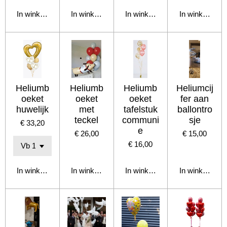
In winkelwagen
In winkelwagen
In winkelwagen
In winkelwage
Heliumb
Heliumb
Heliumb
Heliumcij
oeket
oeket
oeket
fer aan
huwelijk
met
tafelstuk
ballontro
teckel
communi
sje
€ 33,20
e
€ 26,00
€ 15,00
€ 16,00
In winkelwagen
In winkelwagen
In winkelwagen
In winkelwage