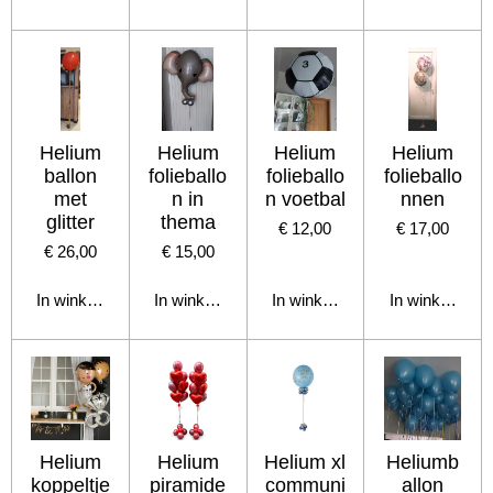
Helium
Helium
Helium
Helium
ballon
folieballo
folieballo
folieballo
met
n in
n voetbal
nnen
glitter
thema
€ 12,00
€ 17,00
€ 26,00
€ 15,00
In winkelwagen
In winkelwagen
In winkelwagen
In winkelwage
Helium
Helium
Helium xl
Heliumb
koppeltje
piramide
communi
allon