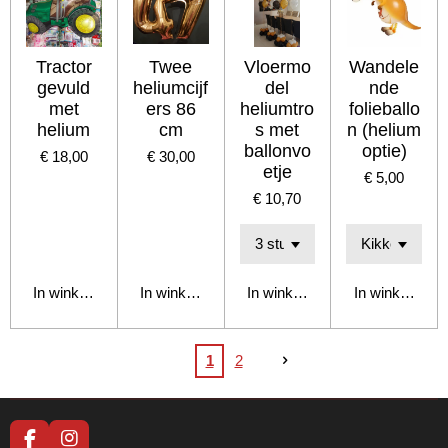
Tractor
Twee
Vloermo
Wandele
gevuld
heliumcijf
del
nde
met
ers 86
heliumtro
folieballo
helium
cm
s met
n (helium
ballonvo
optie)
€ 18,00
€ 30,00
etje
€ 5,00
€ 10,70
In winkelwagen
In winkelwagen
In winkelwagen
In winkelwage
1
2
F
I