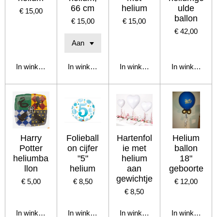
66 cm
helium
ulde
€ 15,00
ballon
€ 15,00
€ 15,00
€ 42,00
In winkelwagen
In winkelwagen
In winkelwagen
In winkelwage
Harry
Folieball
Hartenfol
Helium
Potter
on cijfer
ie met
ballon
heliumba
"5"
helium
18"
llon
helium
aan
geboorte
gewichtje
€ 5,00
€ 8,50
€ 12,00
€ 8,50
In winkelwagen
In winkelwagen
In winkelwagen
In winkelwage