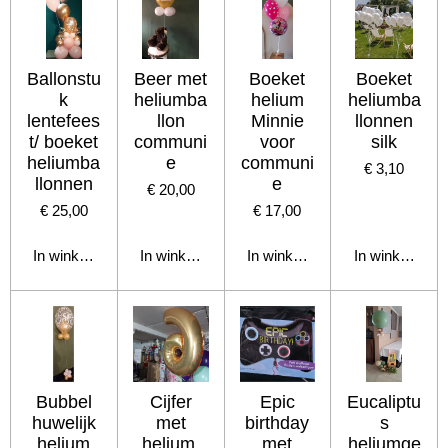
Ballonstu
Beer met
Boeket
Boeket
k
heliumba
helium
heliumba
lentefees
llon
Minnie
llonnen
t/ boeket
communi
voor
silk
heliumba
e
communi
€ 3,10
llonnen
e
€ 20,00
€ 25,00
€ 17,00
In winkelwagen
In winkelwagen
In winkelwagen
In winkelwage
Bubbel
Cijfer
Epic
Eucaliptu
huwelijk
met
birthday
s
helium
helium,
met
heliumge