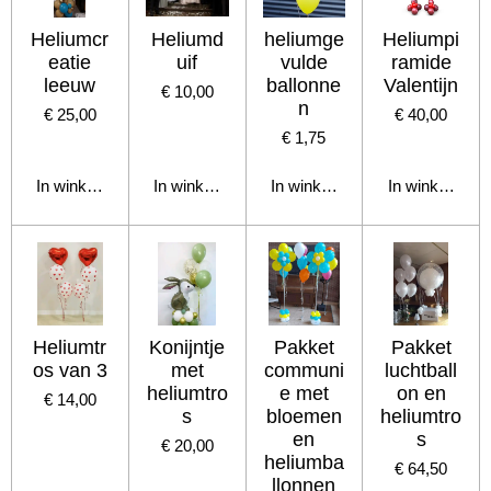
Heliumcr
Heliumd
heliumge
Heliumpi
eatie
uif
vulde
ramide
leeuw
ballonne
Valentijn
€ 10,00
n
€ 25,00
€ 40,00
€ 1,75
In winkelwagen
In winkelwagen
In winkelwagen
In winkelwage
Heliumtr
Konijntje
Pakket
Pakket
os van 3
met
communi
luchtball
heliumtro
e met
on en
€ 14,00
s
bloemen
heliumtro
en
s
€ 20,00
heliumba
€ 64,50
llonnen