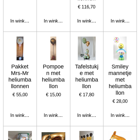
€ 116,70
In winkelwagen
In winkelwagen
In winkelwagen
In winkelwage
Pakket
Pompoe
Tafelstukj
Smiley
Mrs-Mr
n met
e met
mannetje
heliumba
heliumba
heliumba
met
llonnen
llon
llon
heliumba
llon
€ 55,00
€ 15,00
€ 17,80
€ 28,00
In winkelwagen
In winkelwagen
In winkelwagen
In winkelwage