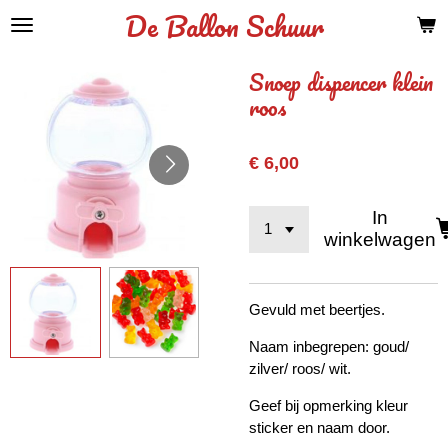
De Ballon Schuur
Ga
direct
naar
Snoep dispencer klein
de
roos
hoofdinhoud
€ 6,00
In
winkelwagen
Gevuld met beertjes.
Naam inbegrepen: goud/
zilver/ roos/ wit.
Geef bij opmerking kleur
sticker en naam door.