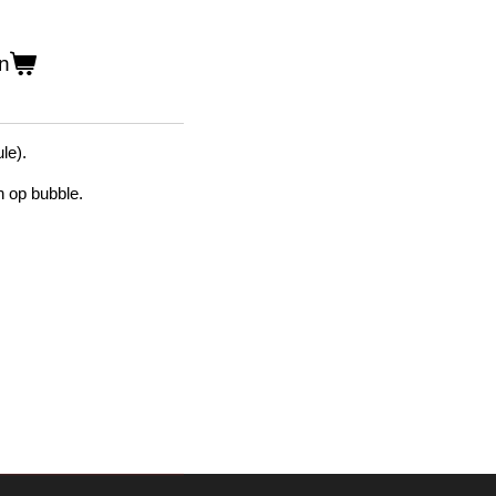
n
le).
 op bubble.