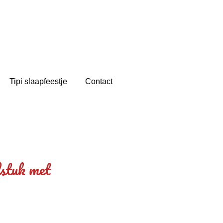
Tipi slaapfeestje
Contact
lstuk met