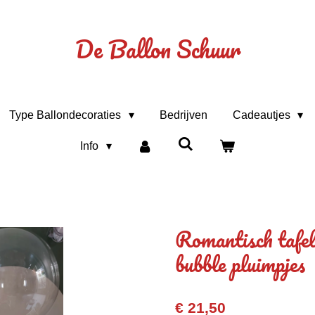
De Ballon Schuur
Type Ballondecoraties
Bedrijven
Cadeautjes
Info
Romantisch tafe
bubble pluimpjes
€ 21,50