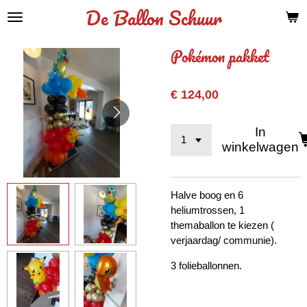
De Ballon Schuur
Ga
direct
naar
Pokémon pakket
de
hoofdinhoud
€ 124,00
In
winkelwagen
Halve boog en 6
heliumtrossen, 1
themaballon te kiezen (
verjaardag/ communie).
3 folieballonnen.