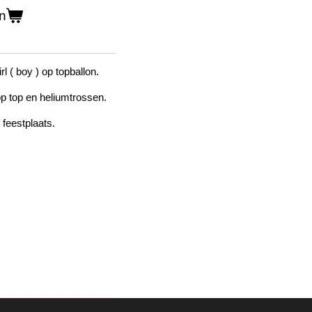
n
rl ( boy ) op topballon.
p top en heliumtrossen.
 feestplaats.