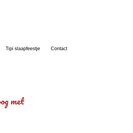
Tipi slaapfeestje
Contact
oog met