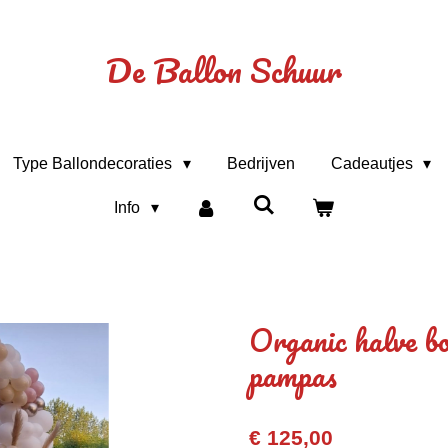
De Ballon Schuur
Type Ballondecoraties
Bedrijven
Cadeautjes
Info
Organic halve b
pampas
€ 125,00