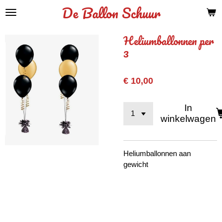
De Ballon Schuur
Ga
direct
naar
Heliumballonnen per
de
3
hoofdinhoud
€ 10,00
In
winkelwagen
Heliumballonnen aan
gewicht