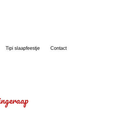
Tipi slaapfeestje
Contact
ingeraap