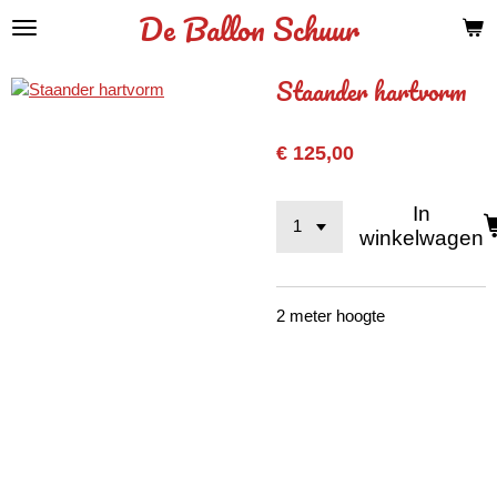
De Ballon Schuur
Ga
direct
naar
Staander hartvorm
de
hoofdinhoud
€ 125,00
In
winkelwagen
2 meter hoogte