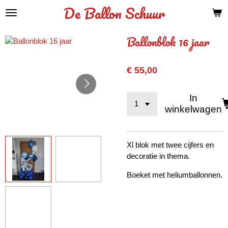
De Ballon Schuur
Ga
direct
naar
Ballonblok 16 jaar
de
hoofdinhoud
€ 55,00
In
winkelwagen
Xl blok met twee cijfers en
decoratie in thema.
Boeket met heliumballonnen.