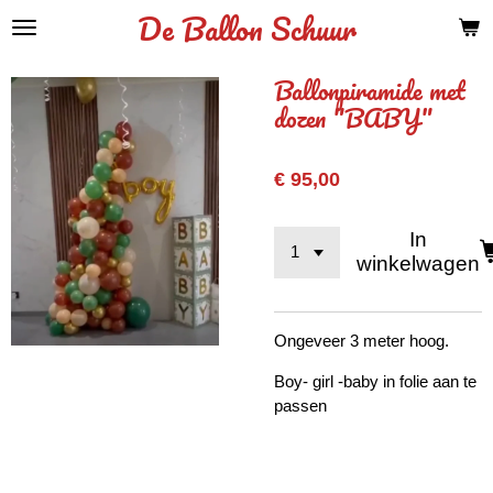
De Ballon Schuur
Ga
direct
naar
Ballonpiramide met
de
dozen "BABY"
hoofdinhoud
€ 95,00
In
winkelwagen
Ongeveer 3 meter hoog.
Boy- girl -baby in folie aan te
passen