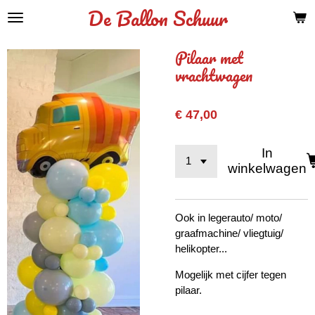
De Ballon Schuur
Ga
direct
naar
Pilaar met
de
vrachtwagen
hoofdinhoud
€ 47,00
In
winkelwagen
Ook in legerauto/ moto/
graafmachine/ vliegtuig/
helikopter...
Mogelijk met cijfer tegen
pilaar.