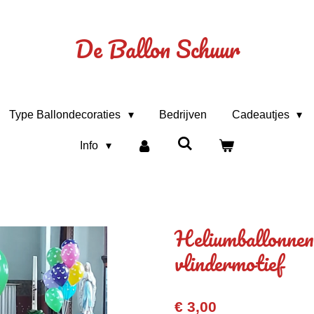
De Ballon Schuur
Type Ballondecoraties
Bedrijven
Cadeautjes
Info
Heliumballonnen
vlindermotief
€ 3,00