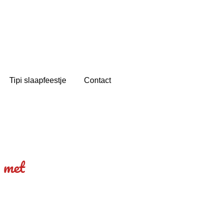
Tipi slaapfeestje
Contact
 met