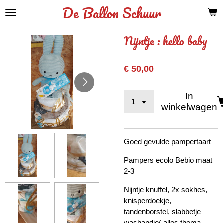
De Ballon Schuur
Ga
direct
naar
Nijntje : hello baby
de
hoofdinhoud
€ 50,00
In
winkelwagen
Goed gevulde pampertaart
Pampers ecolo Bebio maat
2-3
Nijntje knuffel, 2x sokhes,
knisperdoekje,
tandenborstel, slabbetje
washandje( alles thema