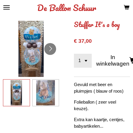
De Ballon Schuur
Ga
direct
naar
Stuffer It's a boy
de
hoofdinhoud
€ 37,00
In
winkelwagen
Gevuld met beer en
pluimpjes ( blauw of roos)
Folieballon ( zeer veel
keuze).
Extra kan kaartje, centjes,
babyartikelen...