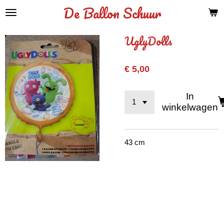
De Ballon Schuur
Ga
direct
naar
UglyDolls
de
hoofdinhoud
€ 5,00
In
winkelwagen
43 cm