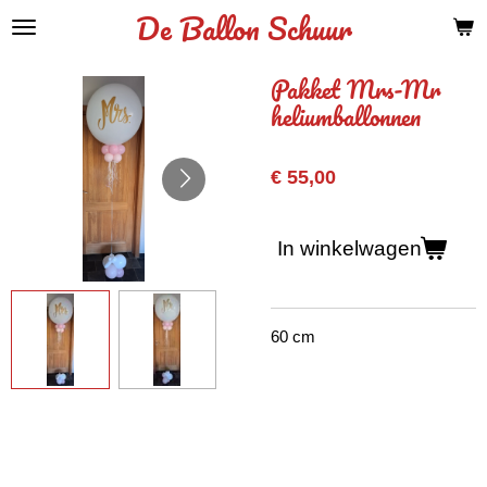
De Ballon Schuur
Ga
direct
naar
Pakket Mrs-Mr
de
heliumballonnen
hoofdinhoud
€ 55,00
In winkelwagen
60 cm