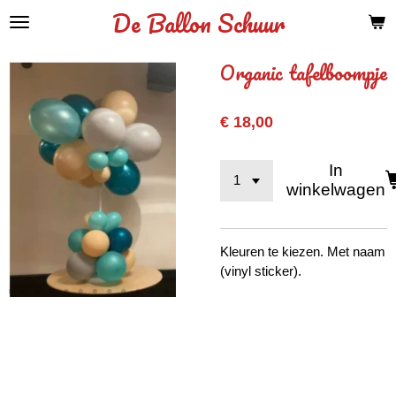
De Ballon Schuur
Ga
direct
naar
Organic tafelboompje
de
hoofdinhoud
€ 18,00
In
winkelwagen
Kleuren te kiezen. Met naam
(vinyl sticker).