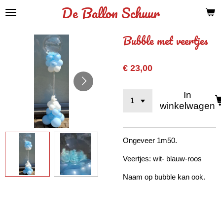
De Ballon Schuur
Ga
direct
naar
Bubble met veertjes
de
hoofdinhoud
€ 23,00
In
winkelwagen
Ongeveer 1m50.
Veertjes: wit- blauw-roos
Naam op bubble kan ook.