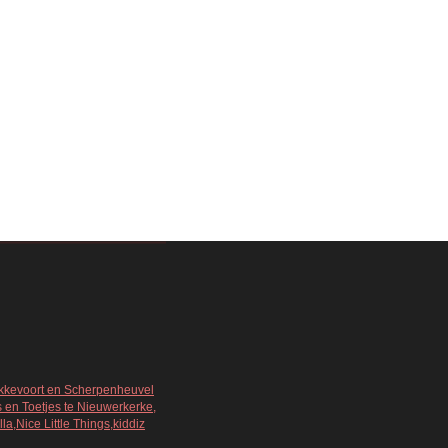
Bekkevoort en Scherpenheuvel
s en Toetjes te Nieuwerkerke,
a,Nice Little Things,kiddiz