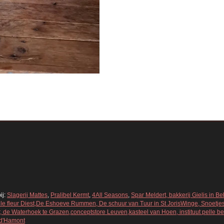
ij:
Slagerij Mattes
,
Pralibel Kermt
,
4All Seasons
,
Spar Meldert, bakkerij Gielis in 
Belle fleur Diest,De Eshoeve Rummen, De schuur van Tuur in St JorisWinge, Snoetje
 de Waterhoek te Grazen,conceptstore Leuven,kasteel van Hoen, instituut pelle bell
 d'Hamont