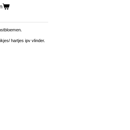
n
unstbloemen.
jes/ hartjes ipv vlinder.