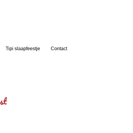
Tipi slaapfeestje
Contact
est