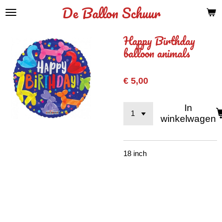
De Ballon Schuur
Ga
direct
naar
Happy Birthday
de
balloon animals
hoofdinhoud
€ 5,00
In
winkelwagen
18 inch