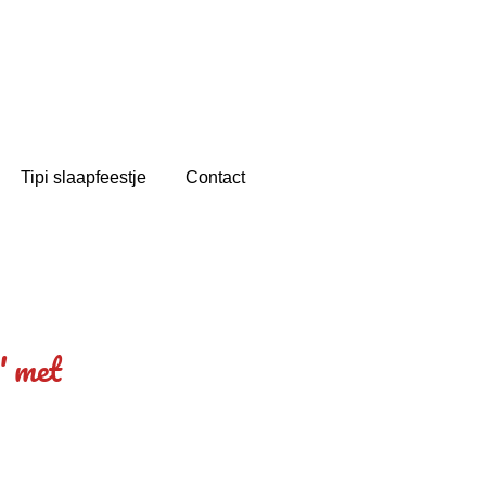
Tipi slaapfeestje
Contact
" met