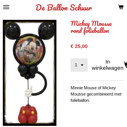
De Ballon Schuur
Ga
direct
naar
Mickey Mousse
de
rond folieballon
hoofdinhoud
€ 25,00
In
winkelwagen
Minnie Mouse of Mickey
Mousse gecombineerd met
folieballon.