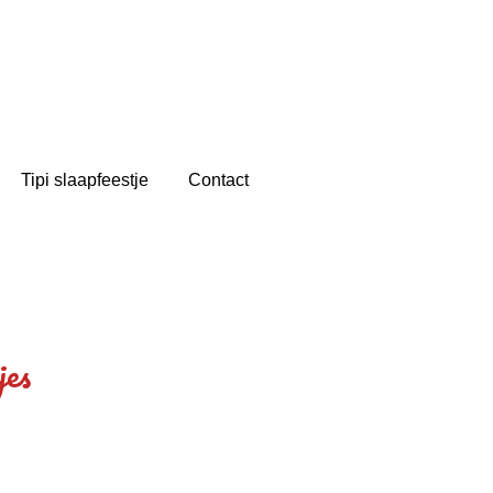
Tipi slaapfeestje
Contact
jes