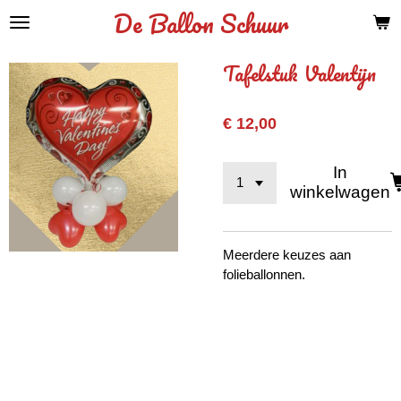
De Ballon Schuur
Ga
direct
naar
Tafelstuk Valentijn
de
hoofdinhoud
€ 12,00
In
winkelwagen
Meerdere keuzes aan
folieballonnen.