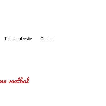
Tipi slaapfeestje
Contact
ma voetbal