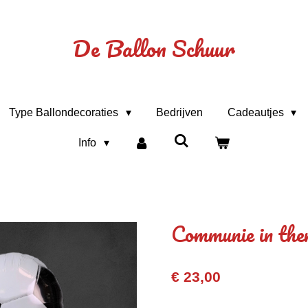
De Ballon Schuur
Type Ballondecoraties
Bedrijven
Cadeautjes
Info
Communie in the
€ 23,00