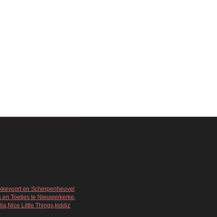
Bekkevoort en Scherpenheuvel
s en Toetjes te Nieuwerkerke,
a,Nice Little Things,kiddiz