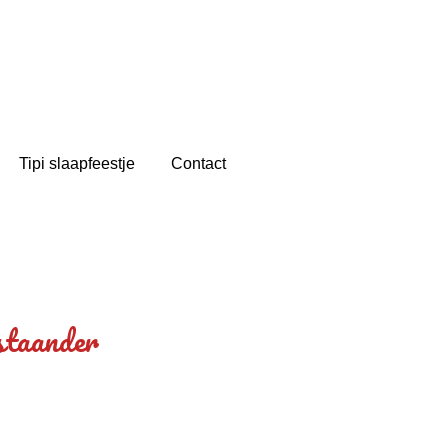
Tipi slaapfeestje
Contact
 staander