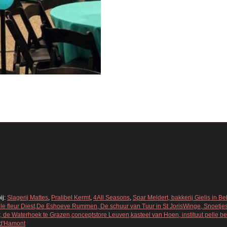
ij:
Slagerij Mattes
,
Pralibel Kermt
,
4All Seasons
,
Spar Meldert, bakkerij Gielis in 
Belle fleur Diest,De Eshoeve Rummen, De schuur van Tuur in St JorisWinge, Snoetje
 de Waterhoek te Grazen,conceptstore Leuven,kasteel van Hoen, instituut pelle bell
 d'Hamont