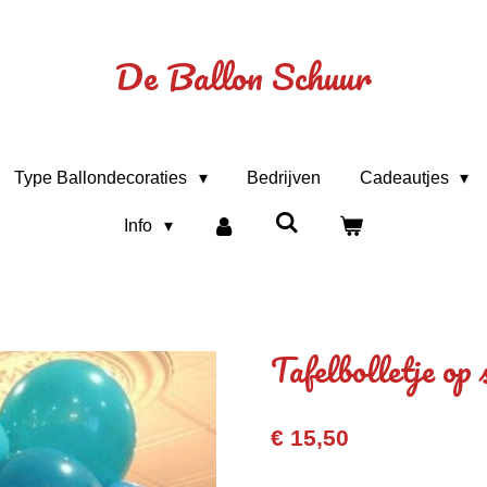
De Ballon Schuur
Type Ballondecoraties
Bedrijven
Cadeautjes
Info
Tafelbolletje op
€ 15,50