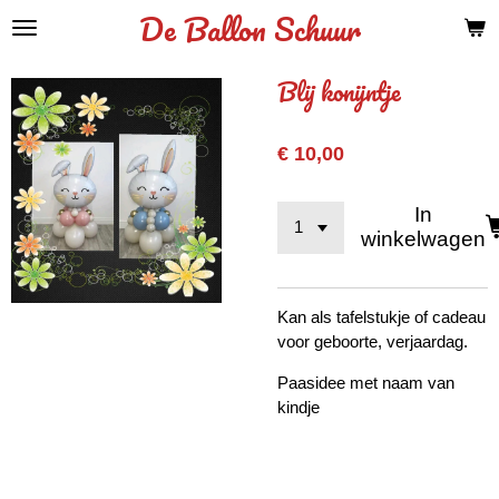
De Ballon Schuur
Ga
direct
naar
Blij konijntje
de
hoofdinhoud
€ 10,00
In
winkelwagen
Kan als tafelstukje of cadeau
voor geboorte, verjaardag.
Paasidee met naam van
kindje