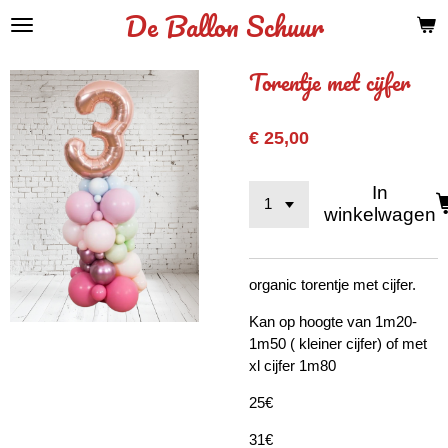
De Ballon Schuur
Ga
direct
naar
Torentje met cijfer
de
hoofdinhoud
€ 25,00
In
winkelwagen
organic torentje met cijfer.
Kan op hoogte van 1m20-
1m50 ( kleiner cijfer) of met
xl cijfer 1m80
25€
31€