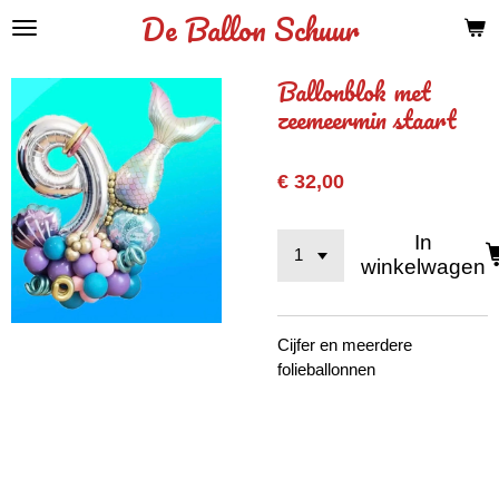
De Ballon Schuur
Ga
direct
naar
Ballonblok met
de
zeemeermin staart
hoofdinhoud
€ 32,00
In
winkelwagen
Cijfer en meerdere
folieballonnen