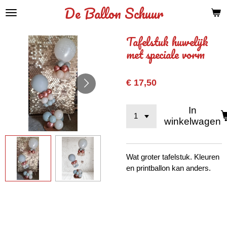
De Ballon Schuur
Ga
direct
naar
Tafelstuk huwelijk
de
met speciale vorm
hoofdinhoud
€ 17,50
In
winkelwagen
Wat groter tafelstuk. Kleuren
en printballon kan anders.