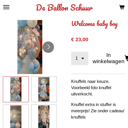
De Ballon Schuur
Ga
direct
naar
Welcome baby boy
de
hoofdinhoud
€ 23,00
In
winkelwagen
Knuffels naar keuze.
Voorbeeld foto knuffel
uitverkocht.
Knuffel extra in stuffer is
meerprijs! Zie onder cadeau/
knuffels