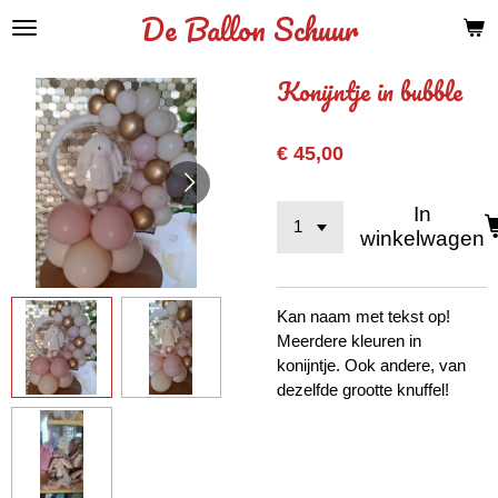
De Ballon Schuur
Ga
direct
naar
Konijntje in bubble
de
hoofdinhoud
€ 45,00
In
winkelwagen
Kan naam met tekst op!
Meerdere kleuren in
konijntje. Ook andere, van
dezelfde grootte knuffel!