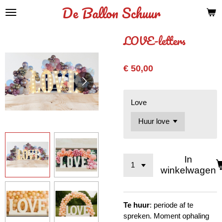
De Ballon Schuur
Ga
direct
naar
LOVE-letters
de
hoofdinhoud
€ 50,00
Love
In
winkelwagen
Te huur
: periode af te
spreken. Moment ophaling