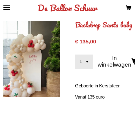
De Ballon Schuur
Ga
direct
naar
Backdrop Santa baby
de
hoofdinhoud
€ 135,00
In
winkelwagen
Geboorte in Kerstsfeer.
Vanaf 135 euro