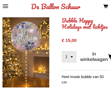
De Ballon Schuur
Ga
direct
naar
Bubble Happy
de
Holidays met lichtjes
hoofdinhoud
€ 15,00
In
winkelwagen
Heel mooie bubble van 50
cm