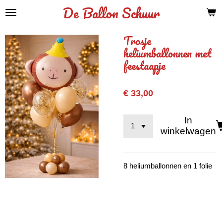
De Ballon Schuur
Ga
direct
naar
Trosje
de
heliumballonnen met
hoofdinhoud
feestaapje
€ 33,00
In
winkelwagen
8 heliumballonnen en 1 folie