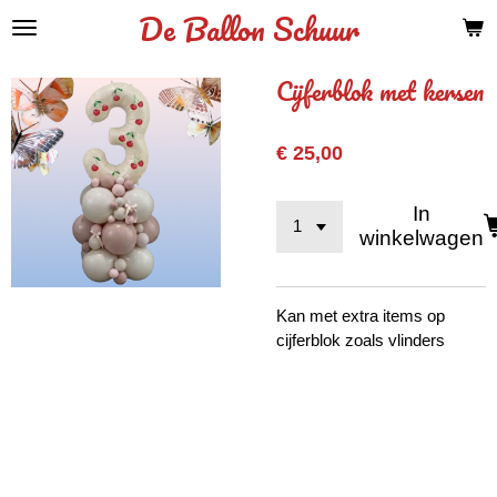
De Ballon Schuur
Ga
direct
naar
Cijferblok met kersen
de
hoofdinhoud
€ 25,00
In
winkelwagen
Kan met extra items op
cijferblok zoals vlinders