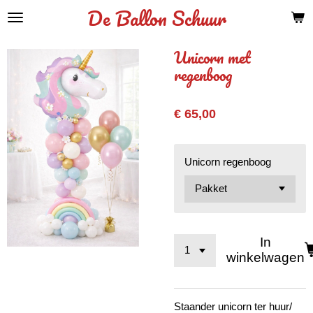
De Ballon Schuur
Ga
direct
naar
Unicorn met
de
regenboog
hoofdinhoud
€ 65,00
Unicorn regenboog
In
winkelwagen
Staander unicorn ter huur/