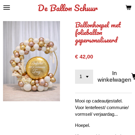
De Ballon Schuur
Ga
direct
naar
Ballonhoepel met
de
folieballon
hoofdinhoud
gepersonaliseerd
€ 42,00
In
winkelwagen
Mooi op cadeautjestafel.
Voor lentefeest/ communie/
vormsel/ verjaardag...
Hoepel.