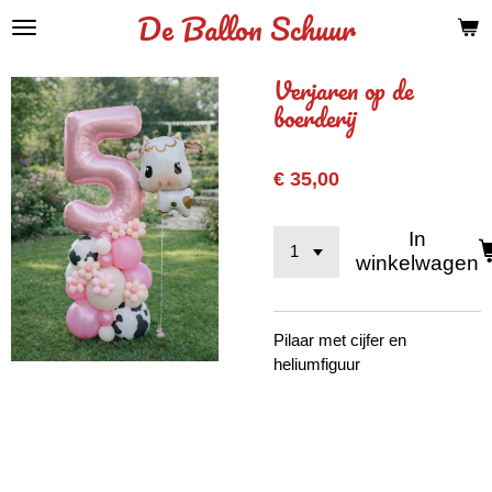
De Ballon Schuur
Ga
direct
naar
Verjaren op de
de
boerderij
hoofdinhoud
€ 35,00
In
winkelwagen
Pilaar met cijfer en
heliumfiguur