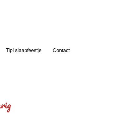
Tipi slaapfeestje
Contact
arig