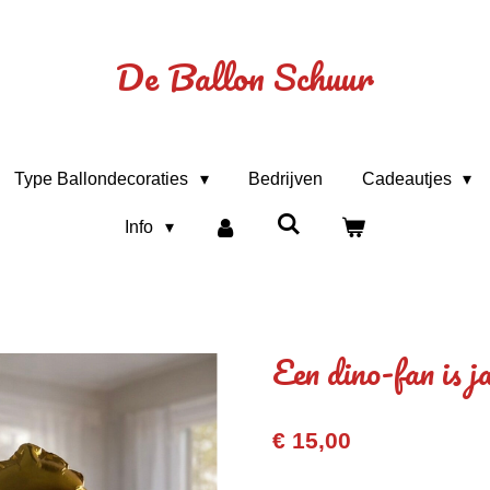
De Ballon Schuur
Type Ballondecoraties
Bedrijven
Cadeautjes
Info
Een dino-fan is j
€ 15,00