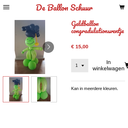
De Ballon Schuur
Ga
direct
naar
Geldballon
de
congradulationsventje
hoofdinhoud
€ 15,00
In
winkelwagen
Kan in meerdere kleuren.