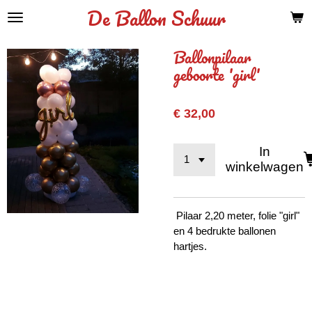
De Ballon Schuur
Ga
direct
naar
Ballonpilaar
de
geboorte 'girl'
hoofdinhoud
€ 32,00
In
winkelwagen
Pilaar 2,20 meter, folie "girl"
en 4 bedrukte ballonen
hartjes.