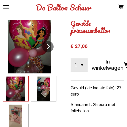
De Ballon Schuur
Ga
direct
naar
Gevulde
de
prinsessenballon
hoofdinhoud
€ 27,00
In
winkelwagen
Gevuld (zie laatste foto): 27
euro
Standaard : 25 euro met
folieballon