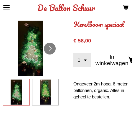
De Ballon Schuur
Ga
direct
naar
Kerstboom speciaal
de
hoofdinhoud
€ 58,00
In
winkelwagen
Ongeveer 2m hoog, 6 meter
ballonnen, organic. Alles in
geheel te bestellen.