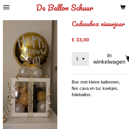
De Ballon Schuur
Ga
direct
naar
Cadeaubox nieuwjaar
de
hoofdinhoud
€ 33,00
In
winkelwagen
Box met kleine ballonnen,
fles cava en tuc koekjes,
folieballon.