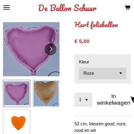
De Ballon Schuur
Ga
direct
naar
Hart folieballon
de
hoofdinhoud
€ 5,00
Kleur
In
winkelwagen
52 cm, kleuren goud, roze,
rood en wit